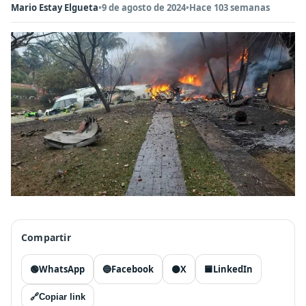
Mario Estay Elgueta
•
9 de agosto de 2024
•
Hace 103 semanas
Compartir
🟢
WhatsApp
🔵
Facebook
⚫
X
🟦
LinkedIn
🔗
Copiar link