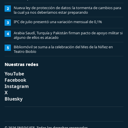
Nueva ley de protección de datos: la tormenta de cambios para
2
la cual ya nos deberíamos estar preparando
IPC de julio presentó una variación mensual de 0,1%
3
Arabia Saudí, Turquía y Pakistán firman pacto de apoyo militar si
4
alguno de ellos es atacado
Bibliomóvil se suma a la celebración del Mes de la Niñez en
5
Teatro Biobío
Nuestras redes
YouTube
Facebook
Instagram
X
Bluesky
© 2026 INFOGATE. Todos los derechos reservados.