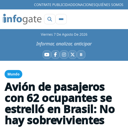
CONTRATE PUBLICIDAD
DONACIONES
QUIÉNES SOMOS
Viernes 7 De Agosto De 2026
Informar, analizar, anticipar
B
YouTube
Facebook
Instagram
X
Bluesky
Mundo
Avión de pasajeros
con 62 ocupantes se
estrelló en Brasil: No
hay sobrevivientes