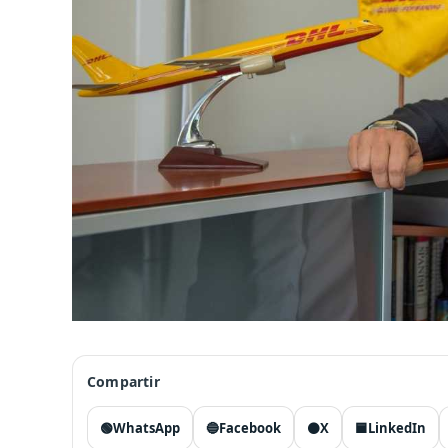
Compartir
🟢
WhatsApp
🔵
Facebook
⚫
X
🟦
LinkedIn