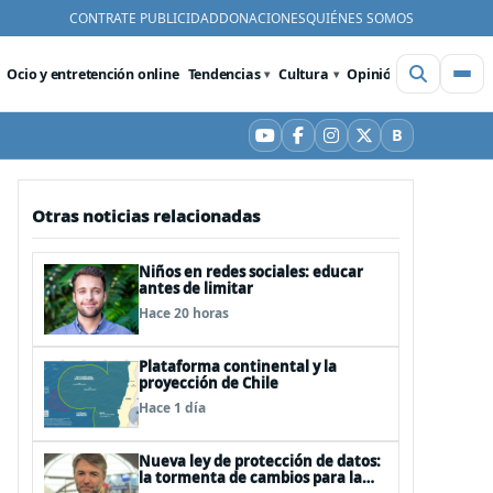
CONTRATE PUBLICIDAD
DONACIONES
QUIÉNES SOMOS
Ocio y entretención online
Tendencias
Cultura
Opinión
Videos
De
B
YouTube
Facebook
Instagram
X
Bluesky
Otras noticias relacionadas
Niños en redes sociales: educar
antes de limitar
Hace 20 horas
Plataforma continental y la
proyección de Chile
Hace 1 día
Nueva ley de protección de datos:
la tormenta de cambios para la