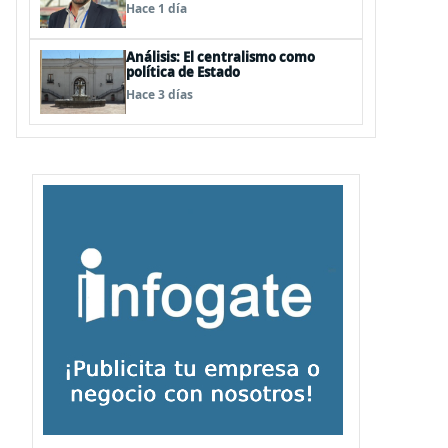
cual ya nos deberíamos estar
Hace 1 día
preparando
Análisis: El centralismo como
política de Estado
Hace 3 días