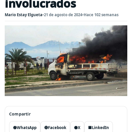
involucrados
Mario Estay Elgueta
•
21 de agosto de 2024
•
Hace 102 semanas
Compartir
🟢
WhatsApp
🔵
Facebook
⚫
X
🟦
LinkedIn