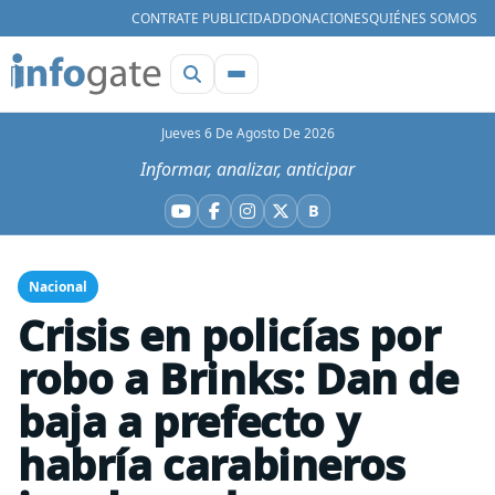
CONTRATE PUBLICIDAD
DONACIONES
QUIÉNES SOMOS
Jueves 6 De Agosto De 2026
Informar, analizar, anticipar
B
YouTube
Facebook
Instagram
X
Bluesky
Nacional
Crisis en policías por
robo a Brinks: Dan de
baja a prefecto y
habría carabineros