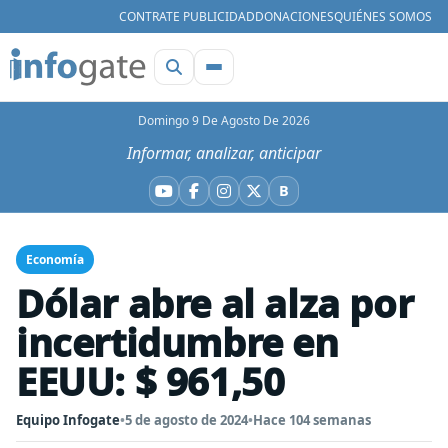
CONTRATE PUBLICIDAD
DONACIONES
QUIÉNES SOMOS
Domingo 9 De Agosto De 2026
Informar, analizar, anticipar
B
YouTube
Facebook
Instagram
X
Bluesky
Economía
Dólar abre al alza por
incertidumbre en
EEUU: $ 961,50
Equipo Infogate
•
5 de agosto de 2024
•
Hace 104 semanas