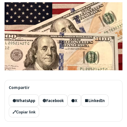
Compartir
🟢
WhatsApp
🔵
Facebook
⚫
X
🟦
LinkedIn
🔗
Copiar link