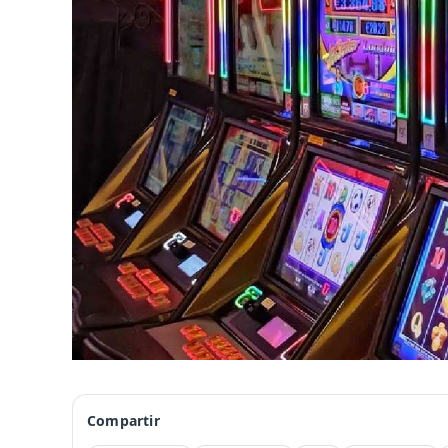
Compartir