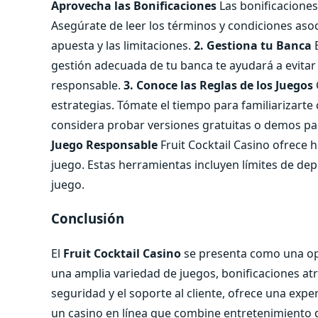
Aprovecha las Bonificaciones
Las bonificaciones 
Asegúrate de leer los términos y condiciones asoc
apuesta y las limitaciones.
2. Gestiona tu Banca
E
gestión adecuada de tu banca te ayudará a evitar 
responsable.
3. Conoce las Reglas de los Juegos
estrategias. Tómate el tiempo para familiarizarte 
considera probar versiones gratuitas o demos pa
Juego Responsable
Fruit Cocktail Casino ofrece 
juego. Estas herramientas incluyen límites de dep
juego.
Conclusión
El
Fruit Cocktail Casino
se presenta como una opc
una amplia variedad de juegos, bonificaciones atr
seguridad y el soporte al cliente, ofrece una expe
un casino en línea que combine entretenimiento de