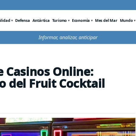
alidad
Defensa
Antártica
Turismo
Economía
Mes del Mar
Mundo
Informar, analizar, anticipar
e Casinos Online:
 del Fruit Cocktail