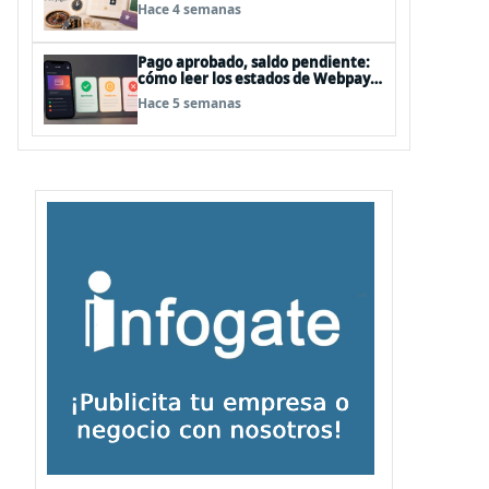
de jugar
Hace 4 semanas
Pago aprobado, saldo pendiente:
cómo leer los estados de Webpay
en un casino online
Hace 5 semanas