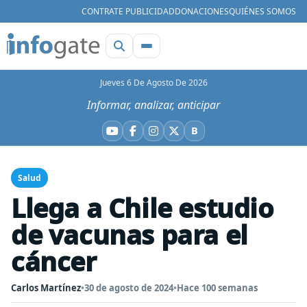
CONTRATE PUBLICIDAD
DONACIONES
QUIÉNES SOMOS
Jueves 6 De Agosto De 2026
Informar, analizar, anticipar
B
YouTube
Facebook
Instagram
X
Bluesky
Salud
Llega a Chile estudio
de vacunas para el
cáncer
Carlos Martínez
•
30 de agosto de 2024
•
Hace 100 semanas