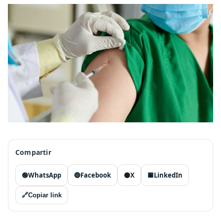
Compartir
🟢
WhatsApp
🔵
Facebook
⚫
X
🟦
LinkedIn
🔗
Copiar link