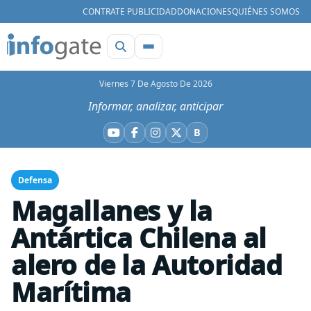
CONTRATE PUBLICIDAD
DONACIONES
QUIÉNES SOMOS
Viernes 7 De Agosto De 2026
Informar, analizar, anticipar
B
YouTube
Facebook
Instagram
X
Bluesky
Defensa
Magallanes y la
Antártica Chilena al
alero de la Autoridad
Marítima