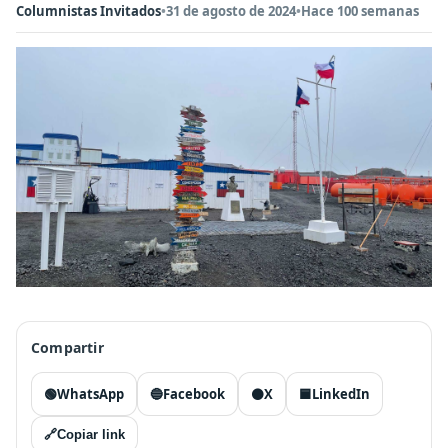
Columnistas Invitados
•
31 de agosto de 2024
•
Hace 100 semanas
Compartir
🟢
WhatsApp
🔵
Facebook
⚫
X
🟦
LinkedIn
🔗
Copiar link