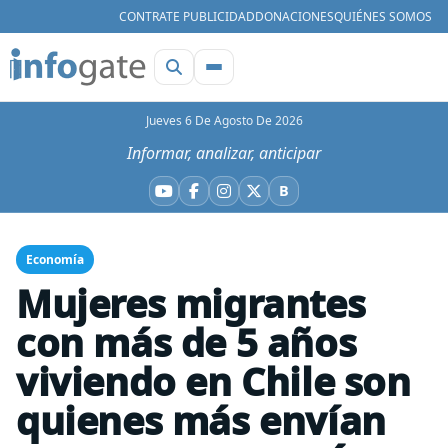
CONTRATE PUBLICIDAD
DONACIONES
QUIÉNES SOMOS
Jueves 6 De Agosto De 2026
Informar, analizar, anticipar
B
YouTube
Facebook
Instagram
X
Bluesky
Economía
Mujeres migrantes
con más de 5 años
viviendo en Chile son
quienes más envían