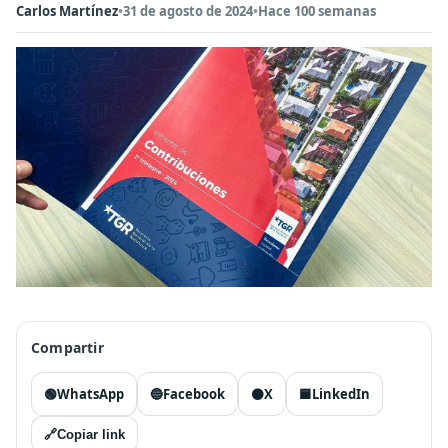
Carlos Martínez
•
31 de agosto de 2024
•
Hace 100 semanas
Compartir
🟢
WhatsApp
🔵
Facebook
⚫
X
🟦
LinkedIn
🔗
Copiar link