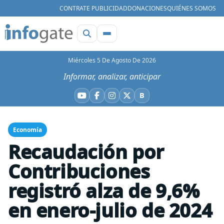
CONTRATE PUBLICIDAD
DONACIONES
QUIÉNES SOMOS
Miércoles 5 De Agosto De 2026
Informar, analizar, anticipar
B
YouTube
Facebook
Instagram
X
Bluesky
Economía
Recaudación por
Contribuciones
registró alza de 9,6%
en enero-julio de 2024