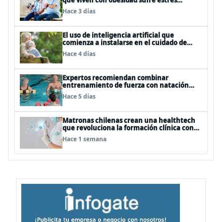
que viven con obesidad sufre estrés
postraumático debido al estigma
Hace 3 días
El uso de inteligencia artificial que
comienza a instalarse en el cuidado de
personas mayores
Hace 4 días
Expertos recomiendan combinar
entrenamiento de fuerza con natación
para fortalecer la salud
Hace 5 días
Matronas chilenas crean una healthtech
que revoluciona la formación clínica con
simuladores inteligentes
Hace 1 semana