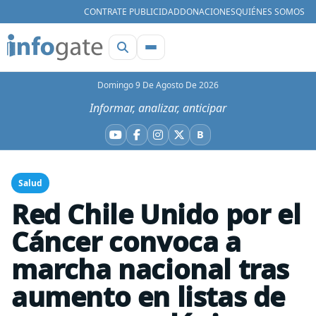
CONTRATE PUBLICIDAD
DONACIONES
QUIÉNES SOMOS
Domingo 9 De Agosto De 2026
Informar, analizar, anticipar
B
YouTube
Facebook
Instagram
X
Bluesky
Salud
Red Chile Unido por el
Cáncer convoca a
marcha nacional tras
aumento en listas de