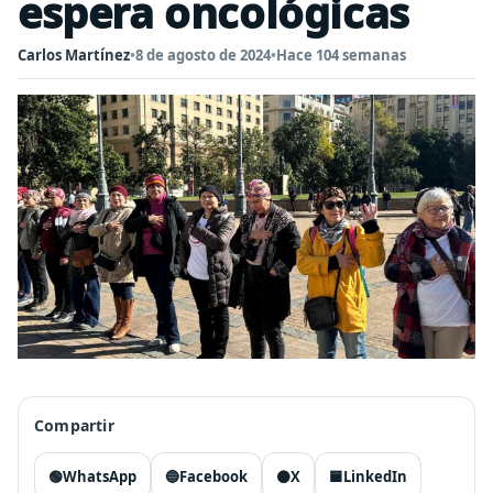
espera oncológicas
Carlos Martínez
•
8 de agosto de 2024
•
Hace 104 semanas
Compartir
🟢
WhatsApp
🔵
Facebook
⚫
X
🟦
LinkedIn