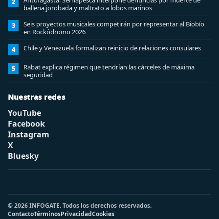
Antofagasta: Sernapesca interpone denuncias por muerte de
2
ballena jorobada y maltrato a lobos marinos
Seis proyectos musicales competirán por representar al Biobío
3
en Rockódromo 2026
Chile y Venezuela formalizan reinicio de relaciones consulares
4
Rabat explica régimen que tendrían las cárceles de máxima
5
seguridad
Nuestras redes
YouTube
Facebook
Instagram
X
Bluesky
© 2026 INFOGATE. Todos los derechos reservados.
Contacto
Términos
Privacidad
Cookies