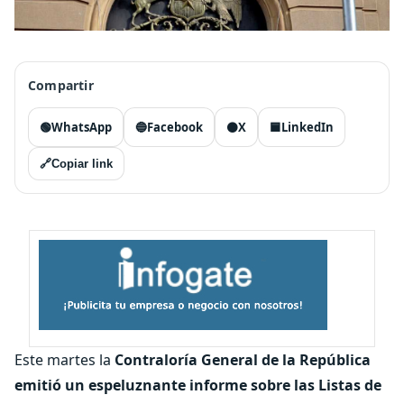
Compartir
🟢
WhatsApp
🔵
Facebook
⚫
X
🟦
LinkedIn
🔗
Copiar link
Este martes la
Contraloría General de la República
emitió un espeluznante informe sobre las Listas de