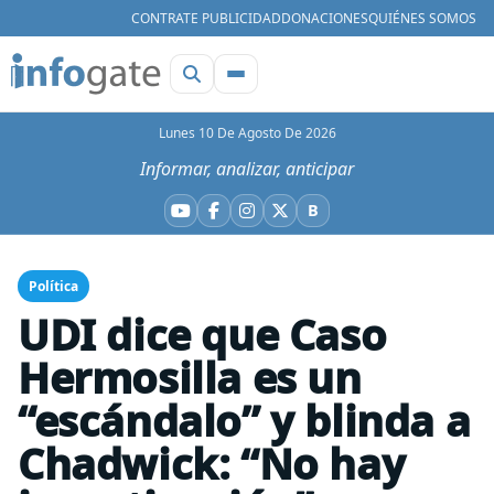
CONTRATE PUBLICIDAD
DONACIONES
QUIÉNES SOMOS
Lunes 10 De Agosto De 2026
Informar, analizar, anticipar
B
YouTube
Facebook
Instagram
X
Bluesky
Política
UDI dice que Caso
Hermosilla es un
“escándalo” y blinda a
Chadwick: “No hay