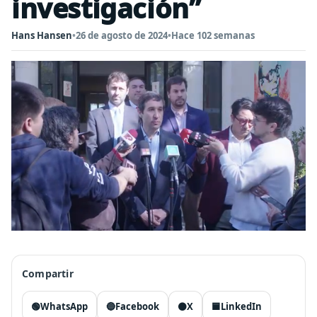
investigación”
Hans Hansen
•
26 de agosto de 2024
•
Hace 102 semanas
Compartir
🟢
WhatsApp
🔵
Facebook
⚫
X
🟦
LinkedIn