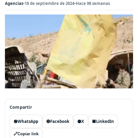
Agencias
•
18 de septiembre de 2024
•
Hace 98 semanas
Compartir
🟢
WhatsApp
🔵
Facebook
⚫
X
🟦
LinkedIn
🔗
Copiar link