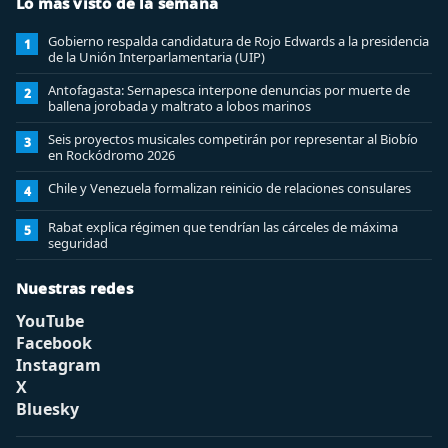
Lo más visto de la semana
Gobierno respalda candidatura de Rojo Edwards a la presidencia
1
de la Unión Interparlamentaria (UIP)
Antofagasta: Sernapesca interpone denuncias por muerte de
2
ballena jorobada y maltrato a lobos marinos
Seis proyectos musicales competirán por representar al Biobío
3
en Rockódromo 2026
Chile y Venezuela formalizan reinicio de relaciones consulares
4
Rabat explica régimen que tendrían las cárceles de máxima
5
seguridad
Nuestras redes
YouTube
Facebook
Instagram
X
Bluesky