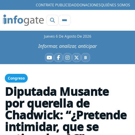
CONTRATE PUBLICIDAD
DONACIONES
QUIÉNES SOMOS
Jueves 6 De Agosto De 2026
Informar, analizar, anticipar
B
YouTube
Facebook
Instagram
X
Bluesky
Congreso
Diputada Musante
por querella de
Chadwick: “¿Pretende
intimidar, que se