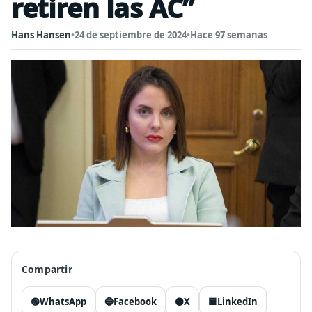
retiren las AC”
Hans Hansen
•
24 de septiembre de 2024
•
Hace 97 semanas
Compartir
🟢
WhatsApp
🔵
Facebook
⚫
X
🟦
LinkedIn