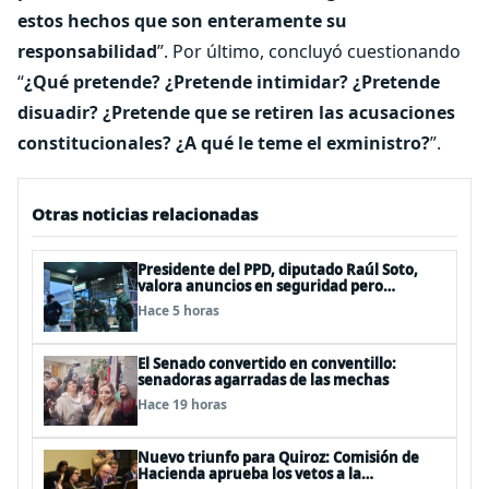
estos hechos que son enteramente su
responsabilidad
”. Por último, concluyó cuestionando
“
¿Qué pretende? ¿Pretende intimidar? ¿Pretende
disuadir? ¿Pretende que se retiren las acusaciones
constitucionales? ¿A qué le teme el exministro?
”.
Otras noticias relacionadas
Presidente del PPD, diputado Raúl Soto,
valora anuncios en seguridad pero
advierte ausencia clave: alzamiento del
Hace 5 horas
secreto bancario
El Senado convertido en conventillo:
senadoras agarradas de las mechas
Hace 19 horas
Nuevo triunfo para Quiroz: Comisión de
Hacienda aprueba los vetos a la