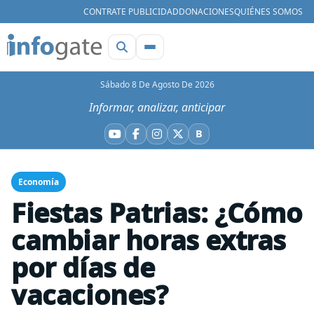
CONTRATE PUBLICIDAD
DONACIONES
QUIÉNES SOMOS
Sábado 8 De Agosto De 2026
Informar, analizar, anticipar
B
YouTube
Facebook
Instagram
X
Bluesky
Economía
Fiestas Patrias: ¿Cómo
cambiar horas extras
por días de
vacaciones?