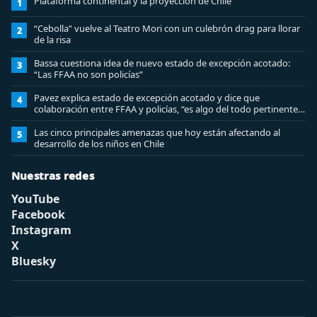
Plataforma continental y la proyección de Chile
1
“Cebolla” vuelve al Teatro Mori con un culebrón drag para llorar
2
de la risa
Bassa cuestiona idea de nuevo estado de excepción acotado:
3
“Las FFAA no son policías”
Pavez explica estado de excepción acotado y dice que
4
colaboración entre FFAA y policías, “es algo del todo pertinente
analizar”
Las cinco principales amenazas que hoy están afectando al
5
desarrollo de los niños en Chile
Nuestras redes
YouTube
Facebook
Instagram
X
Bluesky