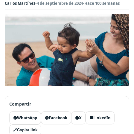
Carlos Martínez
•
4 de septiembre de 2024
•
Hace 100 semanas
Compartir
🟢
WhatsApp
🔵
Facebook
⚫
X
🟦
LinkedIn
🔗
Copiar link