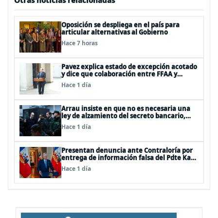
Otras noticias relacionadas
Oposición se despliega en el país para
articular alternativas al Gobierno
Hace 7 horas
Pavez explica estado de excepción acotado
y dice que colaboración entre FFAA y
policías, “es algo del todo pertinente
Hace 1 día
analizar”
Arrau insiste en que no es necesaria una
ley de alzamiento del secreto bancario,
porque ya existe
Hace 1 día
Presentan denuncia ante Contraloría por
entrega de información falsa del Pdte Kast
en cadena nacional
Hace 1 día