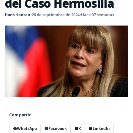
del Caso Hermosilla
Hans Hansen
•
28 de septiembre de 2024
•
Hace 97 semanas
Compartir
🟢
WhatsApp
🔵
Facebook
⚫
X
🟦
LinkedIn