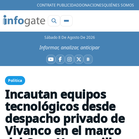
CONTRATE PUBLICIDAD
DONACIONES
QUIÉNES SOMOS
Sábado 8 De Agosto De 2026
Informar, analizar, anticipar
B
YouTube
Facebook
Instagram
X
Bluesky
Política
Incautan equipos
tecnológicos desde
despacho privado de
Vivanco en el marco