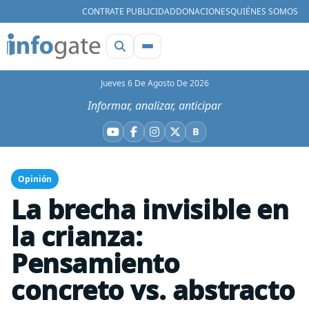
CONTRATE PUBLICIDAD
DONACIONES
QUIÉNES SOMOS
Jueves 6 De Agosto De 2026
Informar, analizar, anticipar
B
YouTube
Facebook
Instagram
X
Bluesky
Opinión
La brecha invisible en
la crianza:
Pensamiento
concreto vs. abstracto