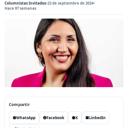
Columnistas Invitados
•
23 de septiembre de 2024
•
Hace 97 semanas
Compartir
🟢
WhatsApp
🔵
Facebook
⚫
X
🟦
LinkedIn