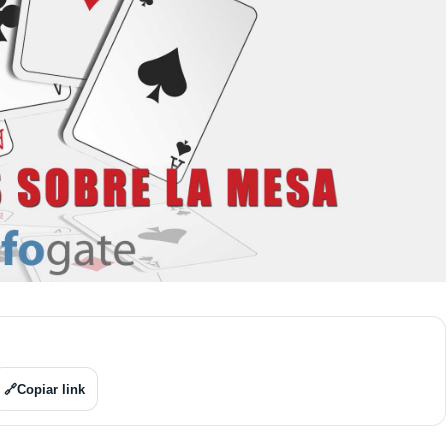
🔗
Copiar link