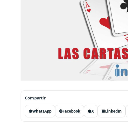
Compartir
🟢
WhatsApp
🔵
Facebook
⚫
X
🟦
LinkedIn