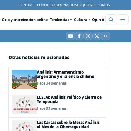
CONTRATE PUBLICIDAD
DONACIONES
QUIÉNES SOMOS
Ocio y entretención online
Tendencias
Cultura
Opinión
Videos
De
B
YouTube
Facebook
Instagram
X
Bluesky
Otras noticias relacionadas
Análisis: Armamentismo
argentino y el silencio chileno
Hace 34 semanas
LCSLM: Análisis Político y Cierre de
Temporada
Hace 93 semanas
Las Cartas sobre la Mesa: Análisis
al Mes de la Ciberseguridad