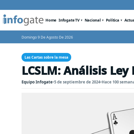
Home
Infogate TV
Nacional
Política
Actu
Domingo 9 De Agosto De 2026
Las Cartas sobre la mesa
LCSLM: Análisis Ley 
Equipo Infogate
•
5 de septiembre de 2024
•
Hace 100 seman