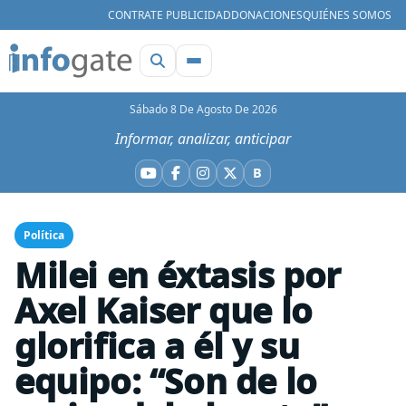
CONTRATE PUBLICIDAD
DONACIONES
QUIÉNES SOMOS
Sábado 8 De Agosto De 2026
Informar, analizar, anticipar
B
YouTube
Facebook
Instagram
X
Bluesky
Política
Milei en éxtasis por
Axel Kaiser que lo
glorifica a él y su
equipo: “Son de lo