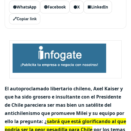
🟢
WhatsApp
🔵
Facebook
⚫
X
🟦
LinkedIn
🔗
Copiar link
El autoproclamado libertario chileno, Axel Kaiser y
que ha sido grosero e insultante con el Presidente
de Chile pareciera ser mas bien un satélite del
antichilenismo que promueve Milei y su equipo por
ello la pregunta: ¿
sabrá que está glorificando al que
podría ser la peor pesadilla para Chile
por los temas