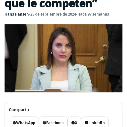
que le competen”
Hans Hansen
•
25 de septiembre de 2024
•
Hace 97 semanas
Compartir
🟢
WhatsApp
🔵
Facebook
⚫
X
🟦
LinkedIn