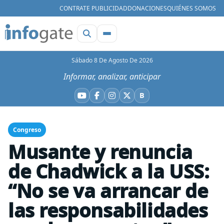
CONTRATE PUBLICIDAD
DONACIONES
QUIÉNES SOMOS
Sábado 8 De Agosto De 2026
Informar, analizar, anticipar
B
YouTube
Facebook
Instagram
X
Bluesky
Congreso
Musante y renuncia
de Chadwick a la USS:
“No se va arrancar de
las responsabilidades