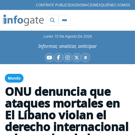
CONTRATE PUBLICIDAD
DONACIONES
QUIÉNES SOMOS
Lunes 10 De Agosto De 2026
Informar, analizar, anticipar
B
YouTube
Facebook
Instagram
X
Bluesky
Mundo
ONU denuncia que
ataques mortales en
El Líbano violan el
derecho internacional