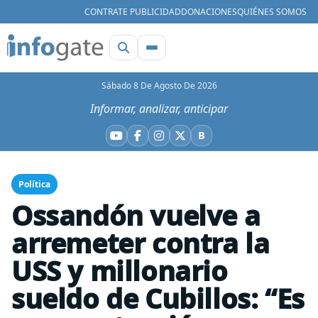
CONTRATE PUBLICIDAD
DONACIONES
QUIÉNES SOMOS
Sábado 8 De Agosto De 2026
Informar, analizar, anticipar
B
YouTube
Facebook
Instagram
X
Bluesky
Política
Ossandón vuelve a
arremeter contra la
USS y millonario
sueldo de Cubillos: “Es