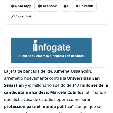
🟢
WhatsApp
🔵
Facebook
⚫
X
🟦
LinkedIn
🔗
Copiar link
La jefa de bancada de RN,
Ximena Ossandón
,
arremetió nuevamente contra la
Universidad San
Sebastián
y el millonario sueldo de
$17 millones de la
candidata a alcaldesa, Marcela Cubillos,
afirmando
que dicha casa de estudios opera como “
una
protección para el mundo político
”. Luego que se