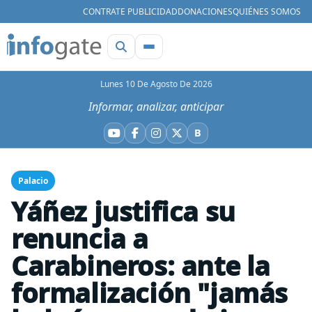
CONTRATE PUBLICIDAD
DONACIONES
QUIÉNES SOMOS
Lunes 10 De Agosto De 2026
Informar, analizar, anticipar
B
YouTube
Facebook
Instagram
X
Bluesky
Palacio
Yáñez justifica su
renuncia a
Carabineros: ante la
formalización "jamás