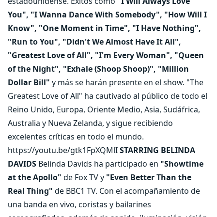
estadounidense. Éxitos como
"I Will Always Love
You", "I Wanna Dance With Somebody", "How Will I
Know", "One Moment in Time", "I Have Nothing",
"Run to You", "Didn't We Almost Have It All",
"Greatest Love of All", "I'm Every Woman", "Queen
of the Night", "Exhale (Shoop Shoop)", "Million
Dollar Bill"
y más se harán presente en el show. "The
Greatest Love of All" ha cautivado al público de todo el
Reino Unido, Europa, Oriente Medio, Asia, Sudáfrica,
Australia y Nueva Zelanda, y sigue recibiendo
excelentes críticas en todo el mundo.
https://youtu.be/gtk1FpXQMlI
STARRING BELINDA
DAVIDS
Belinda Davids ha participado en
"Showtime
at the Apollo"
de Fox TV y
"Even Better Than the
Real Thing"
de BBC1 TV. Con el acompañamiento de
una banda en vivo, coristas y bailarines