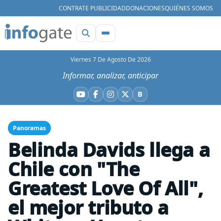
CONTRATE PUBLICIDAD
DONACIONES
QUIÉNES SOMOS
Viernes 7 De Agosto De 2026
Informar, analizar, anticipar
B
YouTube
Facebook
Instagram
X
Bluesky
Panoramas
Belinda Davids llega a
Chile con "The
Greatest Love Of All",
el mejor tributo a