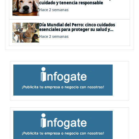
cuidado y tenencia responsable
Hace 2 semanas
Día Mundial del Perro: cinco cuidados
esenciales para proteger su salud y
bienestar
Hace 2 semanas