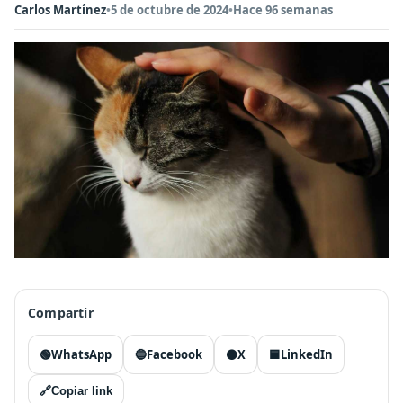
Carlos Martínez
•
5 de octubre de 2024
•
Hace 96 semanas
Compartir
🟢
WhatsApp
🔵
Facebook
⚫
X
🟦
LinkedIn
🔗
Copiar link