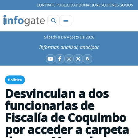
CONTRATE PUBLICIDAD
DONACIONES
QUIÉNES SOMOS
Sábado 8 De Agosto De 2026
Informar, analizar, anticipar
B
YouTube
Facebook
Instagram
X
Bluesky
Política
Desvinculan a dos
funcionarias de
Fiscalía de Coquimbo
por acceder a carpeta