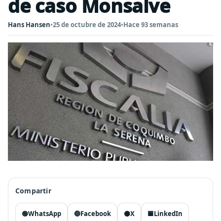
de caso Monsalve
Hans Hansen
•
25 de octubre de 2024
•
Hace 93 semanas
Compartir
🟢
WhatsApp
🔵
Facebook
⚫
X
🟦
LinkedIn