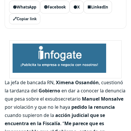
🟢
WhatsApp
🔵
Facebook
⚫
X
🟦
LinkedIn
🔗
Copiar link
La jefa de bancada RN,
Ximena Ossandón
, cuestionó
la tardanza del
Gobierno
en dar a conocer la denuncia
que pesa sobre el exsubsecretario
Manuel Monsalve
por violación y que no le haya
pedido la renuncia
cuando supieron de la
acción judicial que se
encuentra en la Fiscalía
. “
Me parece que es