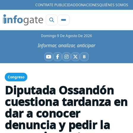
CONTRATE PUBLICIDAD
DONACIONES
QUIÉNES SOMOS
Domingo 9 De Agosto De 2026
Informar, analizar, anticipar
B
YouTube
Facebook
Instagram
X
Bluesky
Congreso
Diputada Ossandón
cuestiona tardanza en
dar a conocer
denuncia y pedir la