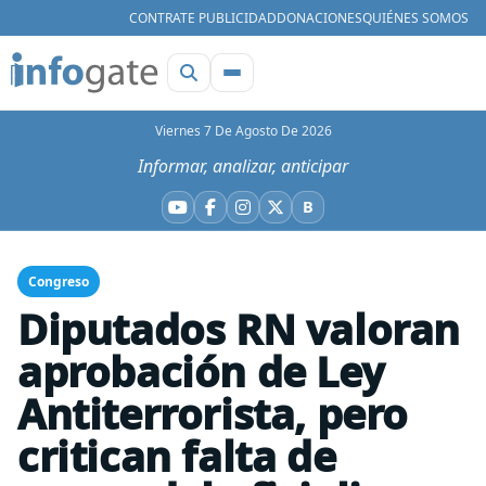
CONTRATE PUBLICIDAD
DONACIONES
QUIÉNES SOMOS
Viernes 7 De Agosto De 2026
Informar, analizar, anticipar
B
YouTube
Facebook
Instagram
X
Bluesky
Congreso
Diputados RN valoran
aprobación de Ley
Antiterrorista, pero
critican falta de