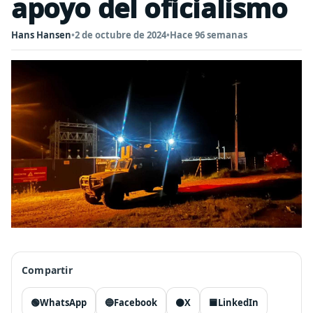
apoyo del oficialismo
Hans Hansen
•
2 de octubre de 2024
•
Hace 96 semanas
Compartir
🟢
WhatsApp
🔵
Facebook
⚫
X
🟦
LinkedIn