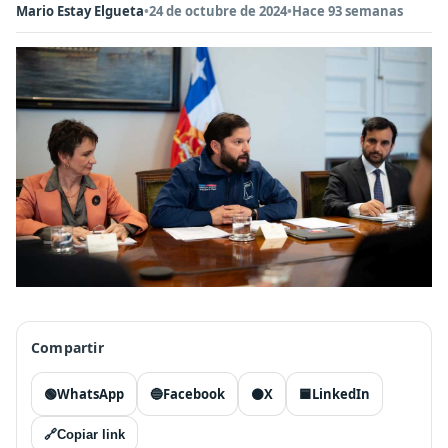
Mario Estay Elgueta
•
24 de octubre de 2024
•
Hace 93 semanas
Compartir
🟢
WhatsApp
🔵
Facebook
⚫
X
🟦
LinkedIn
🔗
Copiar link