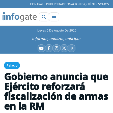
CONTRATE PUBLICIDAD
DONACIONES
QUIÉNES SOMOS
Jueves 6 De Agosto De 2026
Informar, analizar, anticipar
B
YouTube
Facebook
Instagram
X
Bluesky
Palacio
Gobierno anuncia que
Ejército reforzará
fiscalización de armas
en la RM