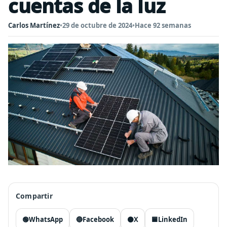
cuentas de la luz
Carlos Martínez
•
29 de octubre de 2024
•
Hace 92 semanas
Compartir
🟢
WhatsApp
🔵
Facebook
⚫
X
🟦
LinkedIn