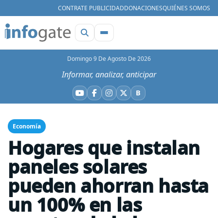
CONTRATE PUBLICIDAD
DONACIONES
QUIÉNES SOMOS
Domingo 9 De Agosto De 2026
Informar, analizar, anticipar
B
YouTube
Facebook
Instagram
X
Bluesky
Economía
Hogares que instalan
paneles solares
pueden ahorran hasta
un 100% en las