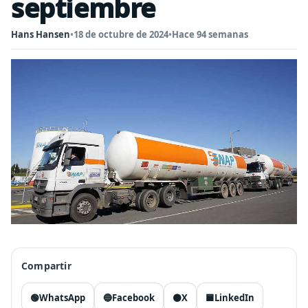
septiembre
Hans Hansen
•
18 de octubre de 2024
•
Hace 94 semanas
Compartir
🟢
WhatsApp
🔵
Facebook
⚫
X
🟦
LinkedIn