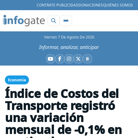
CONTRATE PUBLICIDAD
DONACIONES
QUIÉNES SOMOS
Viernes 7 De Agosto De 2026
Informar, analizar, anticipar
B
YouTube
Facebook
Instagram
X
Bluesky
Economía
Índice de Costos del
Transporte registró
una variación
mensual de -0,1% en