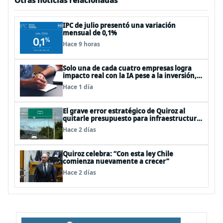
Otras noticias relacionadas
IPC de julio presentó una variación
mensual de 0,1%
Hace 9 horas
Solo una de cada cuatro empresas logra
impacto real con la IA pese a la inversión,
según el Foro Económico Mundial
Hace 1 día
El grave error estratégico de Quiroz al
quitarle presupuesto para infraestructura
vial del Biobío
Hace 2 días
Quiroz celebra: “Con esta ley Chile
comienza nuevamente a crecer”
Hace 2 días