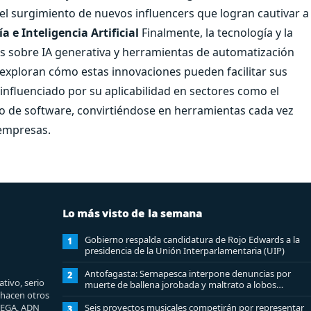
el surgimiento de nuevos influencers que logran cautivar a
a e Inteligencia Artificial
Finalmente, la tecnología y la
das sobre IA generativa y herramientas de automatización
exploran cómo estas innovaciones pueden facilitar sus
á influenciado por su aplicabilidad en sectores como el
llo de software, convirtiéndose en herramientas cada vez
 empresas.
Lo más visto de la semana
Gobierno respalda candidatura de Rojo Edwards a la
1
presidencia de la Unión Interparlamentaria (UIP)
Antofagasta: Sernapesca interpone denuncias por
2
tivo, serio
muerte de ballena jorobada y maltrato a lobos
e hacen otros
marinos
MEGA, ADN
Seis proyectos musicales competirán por representar
3