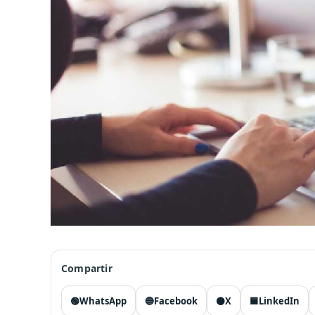
Compartir
🟢
WhatsApp
🔵
Facebook
⚫
X
🟦
LinkedIn