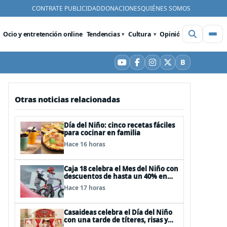
CONTRATE PUBLICIDAD
DONACIONES
QUIÉNES SOMOS
Ocio y entretención online
Tendencias
Cultura
Opinión
Videos
De
B
YouTube
Facebook
Instagram
X
Bluesky
Otras noticias relacionadas
Día del Niño: cinco recetas fáciles
para cocinar en familia
Hace 16 horas
Caja 18 celebra el Mes del Niño con
descuentos de hasta un 40% en
panoramas, cine, shows y
Hace 17 horas
streaming
Casaideas celebra el Día del Niño
con una tarde de títeres, risas y