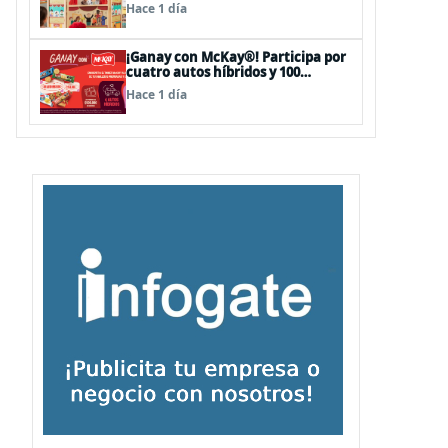
sorpresas en el Mall Plaza Vespucio
Hace 1 día
¡Ganay con McKay®! Participa por
cuatro autos híbridos y 100
premios de $500.000
Hace 1 día