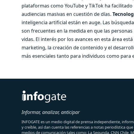
plataformas como YouTube y TikTok ha facilitado 
audiencias masivas en cuestión de días.
Tecnologí
inteligencia artificial están en auge. Las búsque
son frecuentes en la medida en que las personas 
vidas. El interés por los avances en esta área est
marketing, la creación de contenido y el desarro
más esenciales tanto para individuos como para
Informar, analizar, anticipar
INFOGATE es un medio digital de prensa independiente, informa
y creíble, así dan cuenta las referencias a notas periodística qu
medios de comunicación tales como: La Segunda, CNN Chile, 