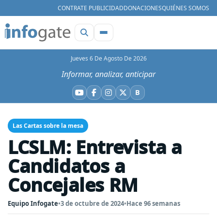
CONTRATE PUBLICIDAD
DONACIONES
QUIÉNES SOMOS
Jueves 6 De Agosto De 2026
Informar, analizar, anticipar
B
YouTube
Facebook
Instagram
X
Bluesky
Las Cartas sobre la mesa
LCSLM: Entrevista a
Candidatos a
Concejales RM
Equipo Infogate
•
3 de octubre de 2024
•
Hace 96 semanas