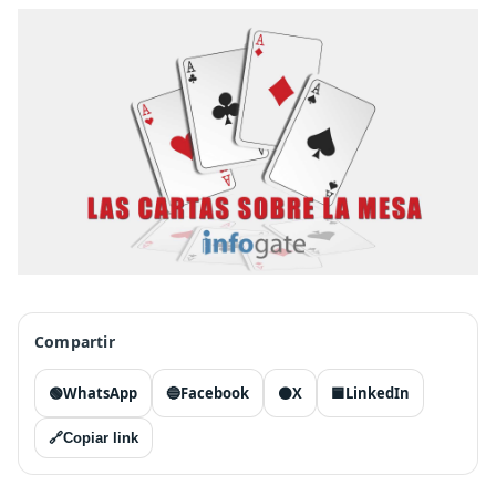
Compartir
🟢
WhatsApp
🔵
Facebook
⚫
X
🟦
LinkedIn
🔗
Copiar link