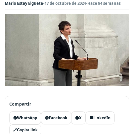
Mario Estay Elgueta
•
17 de octubre de 2024
•
Hace 94 semanas
Compartir
🟢
WhatsApp
🔵
Facebook
⚫
X
🟦
LinkedIn
🔗
Copiar link