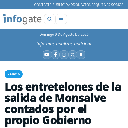
CONTRATE PUBLICIDAD
DONACIONES
QUIÉNES SOMOS
Domingo 9 De Agosto De 2026
Informar, analizar, anticipar
B
YouTube
Facebook
Instagram
X
Bluesky
Palacio
Los entretelones de la
salida de Monsalve
contados por el
propio Gobierno