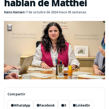
hablan de Matthei
Hans Hansen
•
7 de octubre de 2024
•
Hace 95 semanas
Compartir
🟢
WhatsApp
🔵
Facebook
⚫
X
🟦
LinkedIn