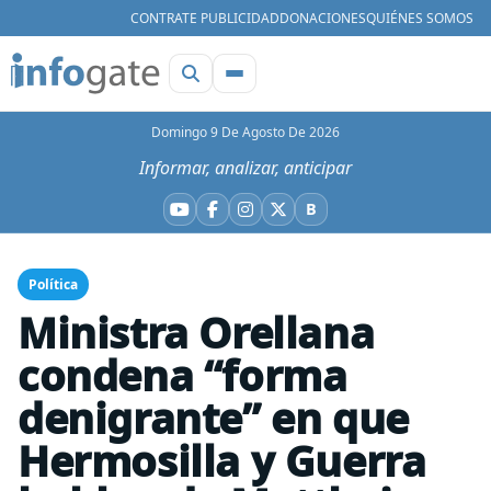
CONTRATE PUBLICIDAD
DONACIONES
QUIÉNES SOMOS
Domingo 9 De Agosto De 2026
Informar, analizar, anticipar
B
YouTube
Facebook
Instagram
X
Bluesky
Política
Ministra Orellana
condena “forma
denigrante” en que
Hermosilla y Guerra