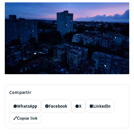
Compartir
🟢
WhatsApp
🔵
Facebook
⚫
X
🟦
LinkedIn
🔗
Copiar link