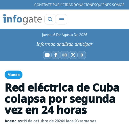
CONTRATE PUBLICIDAD
DONACIONES
QUIÉNES SOMOS
Jueves 6 De Agosto De 2026
Informar, analizar, anticipar
B
YouTube
Facebook
Instagram
X
Bluesky
Mundo
Red eléctrica de Cuba
colapsa por segunda
vez en 24 horas
Agencias
•
19 de octubre de 2024
•
Hace 93 semanas