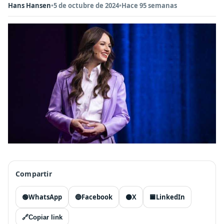
Hans Hansen
•
5 de octubre de 2024
•
Hace 95 semanas
Compartir
🟢
WhatsApp
🔵
Facebook
⚫
X
🟦
LinkedIn
🔗
Copiar link