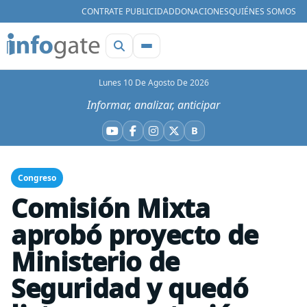
CONTRATE PUBLICIDAD
DONACIONES
QUIÉNES SOMOS
Lunes 10 De Agosto De 2026
Informar, analizar, anticipar
B
YouTube
Facebook
Instagram
X
Bluesky
Congreso
Comisión Mixta
aprobó proyecto de
Ministerio de
Seguridad y quedó