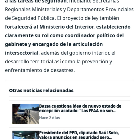
a las tareas de seguridad
, mediante Secretarías
Regionales Ministeriales y Departamentos Provinciales
de Seguridad Pública. El proyecto de ley también
fortalecerá al Ministerio del Interior, estableciendo
claramente su rol como coordinador político del
gabinete y encargado de la articulación
intersectorial
, además del gobierno interior, el
desarrollo territorial así como la prevención y
enfrentamiento de desastres.
Otras noticias relacionadas
Bassa cuestiona idea de nuevo estado de
excepción acotado: “Las FFAA no son
policías”
Hace 2 días
Presidente del PPD, diputado Raúl Soto,
valora anuncios en seguridad pero