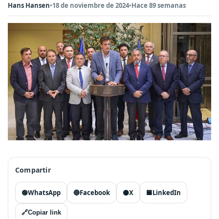
Hans Hansen
•
18 de noviembre de 2024
•
Hace 89 semanas
Compartir
🟢
WhatsApp
🔵
Facebook
⚫
X
🟦
LinkedIn
🔗
Copiar link