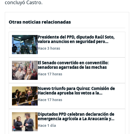
concluyó Castro.
Otras noticias relacionadas
Presidente del PPD, diputado Raúl Soto,
valora anuncios en seguridad pero
advierte ausencia clave: alzamiento del
Hace 3 horas
secreto bancario
El Senado convertido en conventillo:
senadoras agarradas de las mechas
Hace 17 horas
Nuevo triunfo para Quiroz: Comisión de
Hacienda aprueba los vetos a la
Megarreforma
Hace 17 horas
Diputados PPD celebran declaración de
emergencia agrícola a La Araucanía y
piden agilizar ayudas económicas a
Hace 1 día
familias