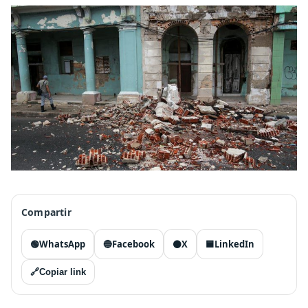
Compartir
🟢
WhatsApp
🔵
Facebook
⚫
X
🟦
LinkedIn
🔗
Copiar link