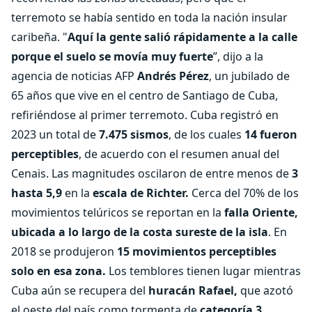
terremoto se había sentido en toda la nación insular
caribeña. "
Aquí la gente salió rápidamente a la calle
porque el suelo se movía muy fuerte
”, dijo a la
agencia de noticias AFP
Andrés Pérez
, un jubilado de
65 años que vive en el centro de Santiago de Cuba,
refiriéndose al primer terremoto. Cuba registró en
2023 un total de
7.475 sismos
, de los cuales
14 fueron
perceptibles
, de acuerdo con el resumen anual del
Cenais. Las magnitudes oscilaron de entre menos de
3
hasta 5,9
en la
escala de Richter.
Cerca del 70% de los
movimientos telúricos se reportan en la
falla Oriente,
ubicada a lo largo de la costa sureste de la isla
. En
2018 se produjeron
15 movimientos perceptibles
solo en esa zona.
Los temblores tienen lugar mientras
Cuba aún se recupera del
huracán Rafael,
que azotó
el oeste del país como tormenta de
categoría 3
,