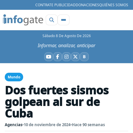
CONTRATE PUBLICIDAD
DONACIONES
QUIÉNES SOMOS
Sábado 8 De Agosto De 2026
Informar, analizar, anticipar
B
YouTube
Facebook
Instagram
X
Bluesky
Mundo
Dos fuertes sismos
golpean al sur de
Cuba
Agencias
•
10 de noviembre de 2024
•
Hace 90 semanas