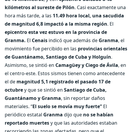
kilómetros al sureste de Pilón
. Casi exactamente una
hora más tarde, a las
11.49 hora local, una sacudida
de magnitud 6,8 impactó a la misma región
. El
epicentro esta vez estuvo en la provincia de
Granma.
El
Cenais
indicó que además de
Granma
, el
movimiento fue percibido en las
provincias orientales
de Guantánamo, Santiago de Cuba y Holguín
.
Asimismo, se sintió en
Camagüey y Ciego de Ávila
, en
el centro-este. Estos sismos tienen como antecedente
el de
magnitud 5,1 registrado el pasado 17 de
octubre
y que se sintió en
Santiago de Cuba,
Guantánamo y Granma
, sin reportar daños
materiales. “
El suelo se movía muy fuerte”
El
periódico estatal
Granma
dijo que
no se habían
reportado muertes
y que las autoridades estaban
recorriendo las zonas afectadas, pero que el