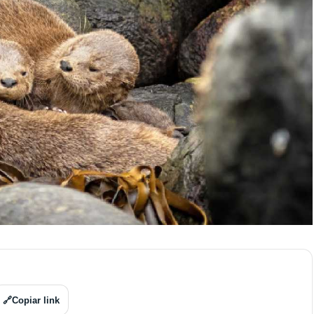
🔗
Copiar link