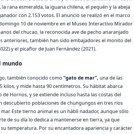
 la rana esmeralda, la iguana chilena, el pequén y la abeja
nador con 2.153 votos. El anuncio se realizó en el marco
y domingo 10 de noviembre en el Museo Interactivo Mirador
manos del chucao, la reconocida ave de pecho anaranjado
ños anteriores, también han sido embajadores el monito del
022) y el picaflor de Juan Fernández (2021).
el mundo
ungo, también conocido como
“gato de mar”,
una de las
5 kilos, y mide hasta 90 centímetros. Su hábitat abarca
o de Hornos, y se extiende incluso hasta las costas del
an descubierto poblaciones de chungungos en tres ríos
 mar. Este tierno animal es un hábil nadador, aunque sólo
te de su día lo dedica a mantenerse en tierra, ya que
r su temperatura. Por su encantadora apariencia y carácter