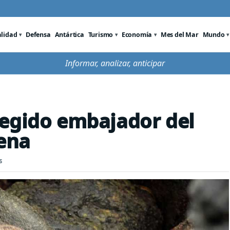
alidad
Defensa
Antártica
Turismo
Economía
Mes del Mar
Mundo
Informar, analizar, anticipar
legido embajador del
lena
s