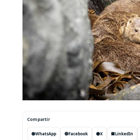
Compartir
🟢
WhatsApp
🔵
Facebook
⚫
X
🟦
LinkedIn