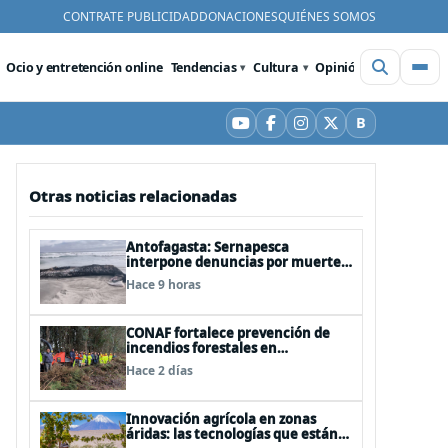
CONTRATE PUBLICIDAD
DONACIONES
QUIÉNES SOMOS
Ocio y entretención online
Tendencias
Cultura
Opinión
Videos
De
B
YouTube
Facebook
Instagram
X
Bluesky
Otras noticias relacionadas
Antofagasta: Sernapesca
interpone denuncias por muerte
de ballena jorobada y maltrato a
Hace 9 horas
lobos marinos
CONAF fortalece prevención de
incendios forestales en
comunidades de Temuco y
Hace 2 días
Galvarino
Innovación agrícola en zonas
áridas: las tecnologías que están