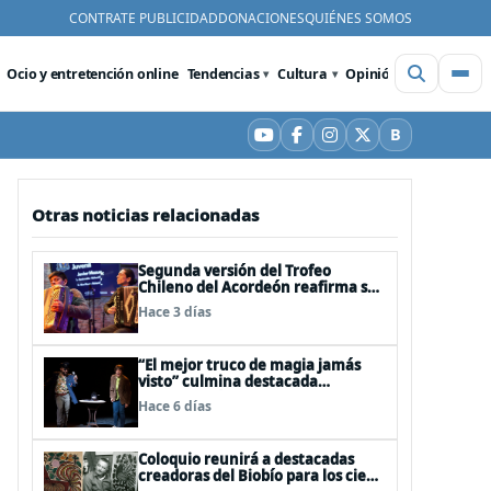
CONTRATE PUBLICIDAD
DONACIONES
QUIÉNES SOMOS
Ocio y entretención online
Tendencias
Cultura
Opinión
Videos
De
B
YouTube
Facebook
Instagram
X
Bluesky
Otras noticias relacionadas
Segunda versión del Trofeo
Chileno del Acordeón reafirma su
apuesta por la profesionalización
Hace 3 días
del instrumento en Chile
“El mejor truco de magia jamás
visto” culmina destacada
participación en el Festival Off
Hace 6 días
Avignon 2026
Coloquio reunirá a destacadas
creadoras del Biobío para los cien