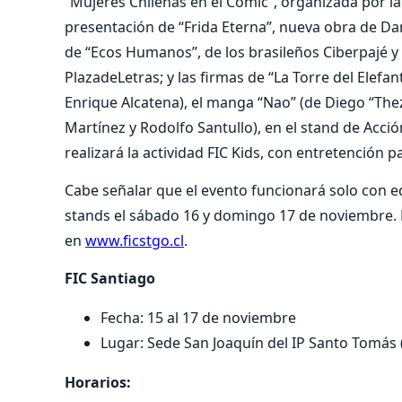
“Mujeres Chilenas en el Cómic”, organizada por la e
presentación de “Frida Eterna”, nueva obra de Dan
de “Ecos Humanos”, de los brasileños Ciberpajé y
PlazadeLetras; y las firmas de “La Torre del Elefa
Enrique Alcatena), el manga “Nao” (de Diego “The
Martínez y Rodolfo Santullo), en el stand de Acci
realizará la actividad FIC Kids, con entretención
Cabe señalar que el evento funcionará solo con edi
stands el sábado 16 y domingo 17 de noviembre. 
en
www.ficstgo.cl
.
FIC Santiago
Fecha: 15 al 17 de noviembre
Lugar: Sede San Joaquín del IP Santo Tomás
Horarios: