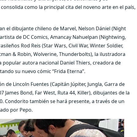
consolida como la principal cita del noveno arte en el país,
an el dibujante chileno de Marvel, Nelson Dániel (Night
 artista de DC Comics, Amancay Nahuelpan (Nightwing,
sileños Rod Reis (Star Wars, Civil War, Winter Soldier,
tman & Robin, Wolverine, Thunderbolts), la ilustradora
a popular autora nacional Daniel Thiers, creadora de
ntando su nuevo cómic “Frida Eterna”.
n de Lincoln Fuentes (Capitán Júpiter, Jungla, Garra de
 James Bond, Far West, Ruta 44, Killer), dibujantes de la
70. Condorito también se hará presente, a través de un
eado por Pepo.