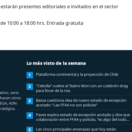
o estarán presentes editoriales e invitados en el sector
de 10:00 a 18:00 hrs. Entrada gratuita
Lo más visto de la semana
Plataforma continental y la proyección de Chile
1
“Cebolla” vuelve al Teatro Mori con un culebrón drag
2
para llorar de la risa
tivo, serio
e hacen otros
Bassa cuestiona idea de nuevo estado de excepción
3
MEGA, ADN
acotado: “Las FFAA no son policías”
ratégica.
Pavez explica estado de excepción acotado y dice que
4
colaboración entre FFAA y policías, “es algo del todo
pertinente analizar”
Las cinco principales amenazas que hoy están
5