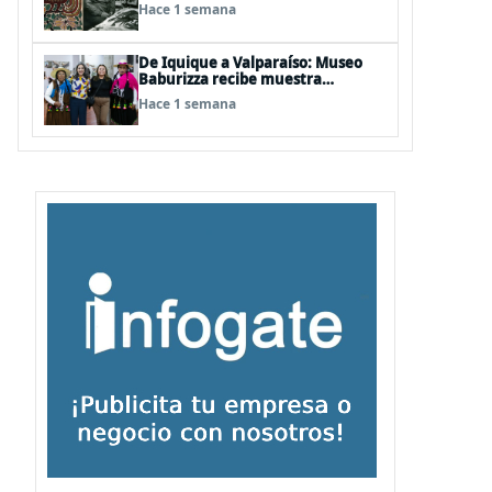
años del natalicio del artista textil
Hace 1 semana
y artesano tomecino Héctor
Herrera “El Pajarero”
De Iquique a Valparaíso: Museo
Baburizza recibe muestra
multimedial "Las Cumbias que
Hace 1 semana
escuchamos allá arriba"