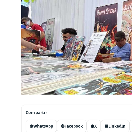
Compartir
🟢
WhatsApp
🔵
Facebook
⚫
X
🟦
LinkedIn