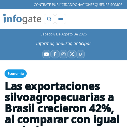
CONTRATE PUBLICIDAD
DONACIONES
QUIÉNES SOMOS
Sábado 8 De Agosto De 2026
Informar, analizar, anticipar
B
YouTube
Facebook
Instagram
X
Bluesky
Economía
Las exportaciones
silvoagropecuarias a
Brasil crecieron 42%,
al comparar con igual