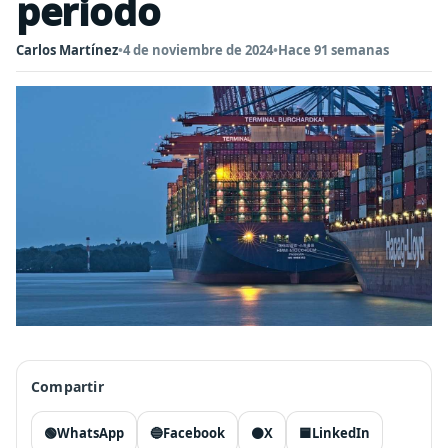
periodo
Carlos Martínez
•
4 de noviembre de 2024
•
Hace 91 semanas
Compartir
🟢
WhatsApp
🔵
Facebook
⚫
X
🟦
LinkedIn