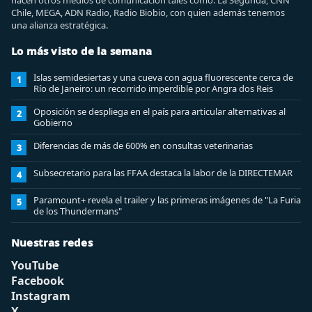
hacen otros medios de comunicación tales como: La Segunda, CNN
Chile, MEGA, ADN Radio, Radio Biobio, con quien además tenemos
una alianza estratégica.
Lo más visto de la semana
Islas semidesiertas y una cueva con agua fluorescente cerca de
1
Río de Janeiro: un recorrido imperdible por Angra dos Reis
Oposición se despliega en el país para articular alternativas al
2
Gobierno
Diferencias de más de 600% en consultas veterinarias
3
Subsecretario para las FFAA destaca la labor de la DIRECTEMAR
4
Paramount+ revela el trailer y las primeras imágenes de "La Furia
5
de los Thundermans"
Nuestras redes
YouTube
Facebook
Instagram
X