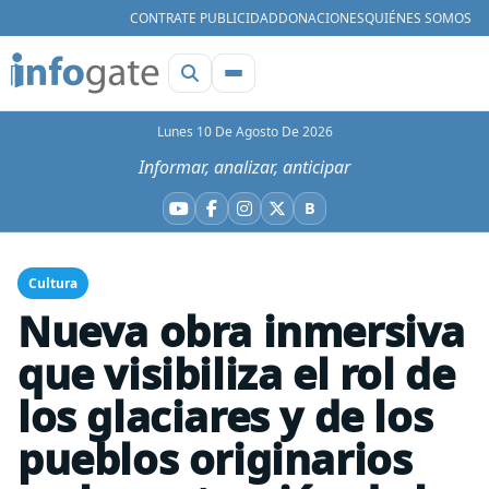
CONTRATE PUBLICIDAD
DONACIONES
QUIÉNES SOMOS
Lunes 10 De Agosto De 2026
Informar, analizar, anticipar
B
YouTube
Facebook
Instagram
X
Bluesky
Cultura
Nueva obra inmersiva
que visibiliza el rol de
los glaciares y de los
pueblos originarios