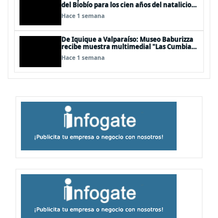
del Biobío para los cien años del natalicio
del artista textil y artesano tomecino
Hace 1 semana
Héctor Herrera “El Pajarero”
De Iquique a Valparaíso: Museo Baburizza
recibe muestra multimedial "Las Cumbias
que escuchamos allá arriba"
Hace 1 semana