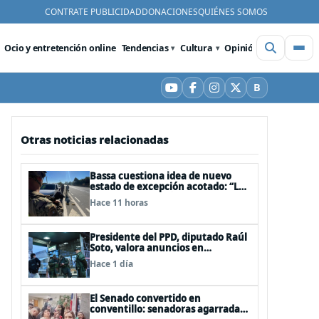
CONTRATE PUBLICIDAD
DONACIONES
QUIÉNES SOMOS
Ocio y entretención online
Tendencias
Cultura
Opinión
Videos
De
B
YouTube
Facebook
Instagram
X
Bluesky
Otras noticias relacionadas
Bassa cuestiona idea de nuevo
estado de excepción acotado: “Las
FFAA no son policías”
Hace 11 horas
Presidente del PPD, diputado Raúl
Soto, valora anuncios en
seguridad pero advierte ausencia
Hace 1 día
clave: alzamiento del secreto
bancario
El Senado convertido en
conventillo: senadoras agarradas