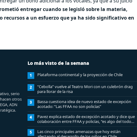
entregar un bono adicional a los vocales, ya que a su juicio
ometió entregar cuando se legisló sobre la materia,
recursos a un esfuerzo que ya ha sido significativo en
Lo más visto de la semana
Plataforma continental y la proyección de Chile
1
“Cebolla” vuelve al Teatro Mori con un culebrón drag
2
para llorar de la risa
tivo, serio
e hacen otros
Bassa cuestiona idea de nuevo estado de excepción
3
MEGA, ADN
acotado: “Las FFAA no son policías”
ratégica.
Pavez explica estado de excepción acotado y dice que
4
colaboración entre FFAA y policías, “es algo del todo
pertinente analizar”
Las cinco principales amenazas que hoy están
5
afectando al desarrollo de los niños en Chile