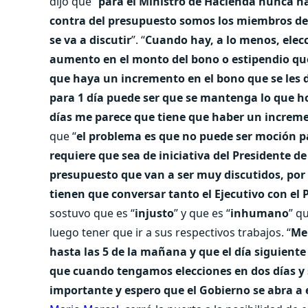
dijo que “
para el Ministro de Hacienda nunca ha
contra del presupuesto somos los miembros del
se va a discutir
”. “
Cuando hay, a lo menos, elec
aumento en el monto del bono o estipendio que 
que haya un incremento en el bono que se les d
para 1 día puede ser que se mantenga lo que ho
días me parece que tiene que haber un increm
que “
el problema es que no puede ser moción p
requiere que sea de iniciativa del Presidente de
presupuesto que van a ser muy discutidos, por 
tienen que conversar tanto el Ejecutivo con el
sostuvo que es “
injusto
” y que es “
inhumano
” q
luego tener que ir a sus respectivos trabajos. “
Me 
hasta las 5 de la mañana y que el día siguiente
que cuando tengamos elecciones en dos días y
importante y espero que el Gobierno se abra a 