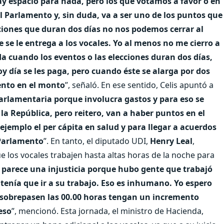
y espacio para nada, pero los que votamos a favor o en
 Parlamento y, sin duda, va a ser uno de los puntos que
ciones que duran dos días no nos podemos cerrar al
se le entrega a los vocales. Yo al menos no me cierro a
a cuando los eventos o las elecciones duran dos días,
y día se les paga, pero cuando éste se alarga por dos
ento en el monto
”, señaló. En ese sentido, Celis apuntó a
arlamentaria porque involucra gastos y para eso se
 la República, pero reitero, van a haber puntos en el
ejemplo el per cápita en salud y para llegar a acuerdos
 Parlamento
”. En tanto, el diputado UDI,
Henry Leal
,
ue los vocales trabajen hasta altas horas de la noche para
parece una injusticia porque hubo gente que trabajó
 tenía que ir a su trabajo. Eso es inhumano. Yo espero
 sobrepasen las 00.00 horas tengan un incremento
eso
”, mencionó. Esta jornada, el ministro de Hacienda,