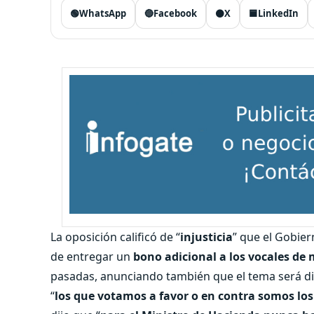
🟢
WhatsApp
🔵
Facebook
⚫
X
🟦
LinkedIn
La oposición calificó de “
injusticia
” que el Gobie
de entregar un
bono adicional a los vocales de
pasadas, anunciando también que el tema será di
“
los que votamos a favor o en contra somos l