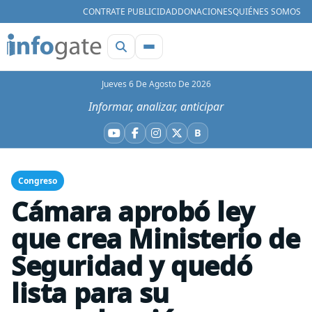
CONTRATE PUBLICIDAD
DONACIONES
QUIÉNES SOMOS
Jueves 6 De Agosto De 2026
Informar, analizar, anticipar
B
YouTube
Facebook
Instagram
X
Bluesky
Congreso
Cámara aprobó ley
que crea Ministerio de
Seguridad y quedó
lista para su