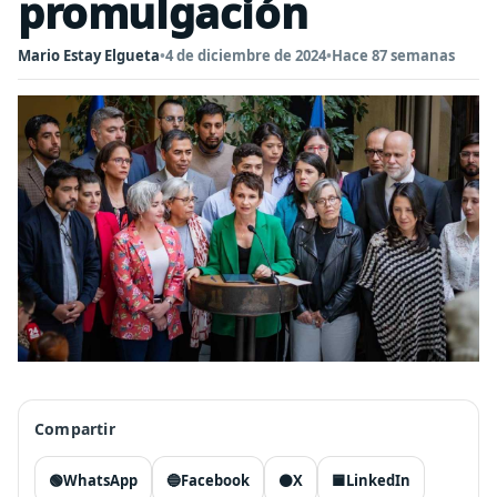
promulgación
Mario Estay Elgueta
•
4 de diciembre de 2024
•
Hace 87 semanas
Compartir
🟢
WhatsApp
🔵
Facebook
⚫
X
🟦
LinkedIn