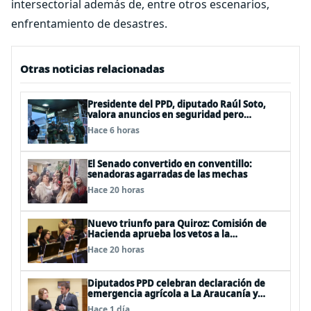
intersectorial además de, entre otros escenarios,
enfrentamiento de desastres.
Otras noticias relacionadas
Presidente del PPD, diputado Raúl Soto,
valora anuncios en seguridad pero
advierte ausencia clave: alzamiento del
Hace 6 horas
secreto bancario
El Senado convertido en conventillo:
senadoras agarradas de las mechas
Hace 20 horas
Nuevo triunfo para Quiroz: Comisión de
Hacienda aprueba los vetos a la
Megarreforma
Hace 20 horas
Diputados PPD celebran declaración de
emergencia agrícola a La Araucanía y
piden agilizar ayudas económicas a
Hace 1 día