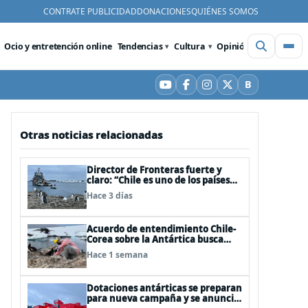
CONTRATE PUBLICIDAD
DONACIONES
QUIÉNES SOMOS
Ocio y entretención online
Tendencias
Cultura
Opinión
Videos
De
B
YouTube
Facebook
Instagram
X
Bluesky
Otras noticias relacionadas
Director de Fronteras fuerte y
claro: “Chile es uno de los países
que mejor derechos tiene para
Hace 3 días
sustentar una reclamación de
territorio antártico”
Acuerdo de entendimiento Chile-
Corea sobre la Antártica busca
impulsar la investigación
Hace 1 semana
científica
Dotaciones antárticas se preparan
para nueva campaña y se anuncia