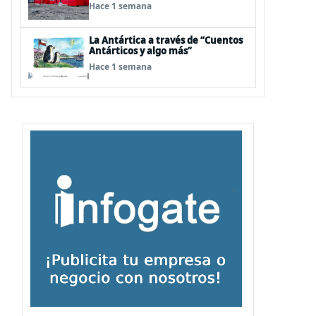
visita de Pdte Kast y su gabinete al
Hace 1 semana
continente blanco
La Antártica a través de “Cuentos
Antárticos y algo más”
Hace 1 semana