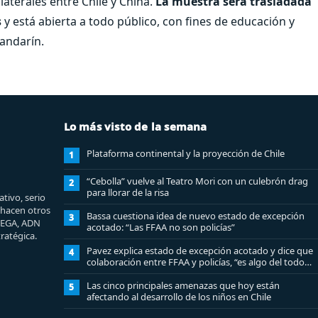
laterales entre Chile y China.
La muestra será trasladada
s
y está abierta a todo público, con fines de educación y
mandarín.
Lo más visto de la semana
Plataforma continental y la proyección de Chile
1
“Cebolla” vuelve al Teatro Mori con un culebrón drag
2
para llorar de la risa
tivo, serio
e hacen otros
Bassa cuestiona idea de nuevo estado de excepción
3
MEGA, ADN
acotado: “Las FFAA no son policías”
ratégica.
Pavez explica estado de excepción acotado y dice que
4
colaboración entre FFAA y policías, “es algo del todo
pertinente analizar”
Las cinco principales amenazas que hoy están
5
afectando al desarrollo de los niños en Chile