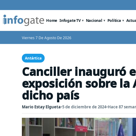
Home
Infogate TV
Nacional
Política
Actu
Viernes 7 De Agosto De 2026
Antártica
Canciller inauguró e
exposición sobre la 
dicho país
Mario Estay Elgueta
•
5 de diciembre de 2024
•
Hace 87 sema