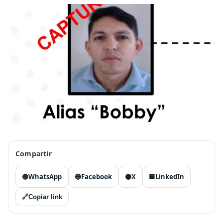
Compartir
🟢
WhatsApp
🔵
Facebook
⚫
X
🟦
LinkedIn
🔗
Copiar link