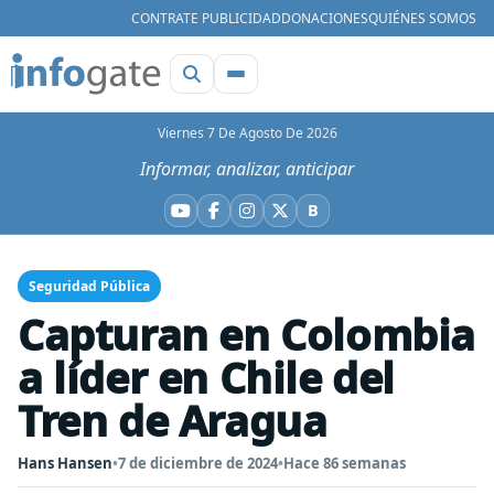
CONTRATE PUBLICIDAD
DONACIONES
QUIÉNES SOMOS
Viernes 7 De Agosto De 2026
Informar, analizar, anticipar
B
YouTube
Facebook
Instagram
X
Bluesky
Seguridad Pública
Capturan en Colombia
a líder en Chile del
Tren de Aragua
Hans Hansen
•
7 de diciembre de 2024
•
Hace 86 semanas