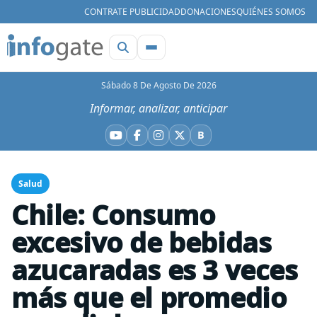
CONTRATE PUBLICIDAD
DONACIONES
QUIÉNES SOMOS
Sábado 8 De Agosto De 2026
Informar, analizar, anticipar
B
YouTube
Facebook
Instagram
X
Bluesky
Salud
Chile: Consumo
excesivo de bebidas
azucaradas es 3 veces
más que el promedio