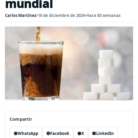
mundial
Carlos Martínez
•
16 de diciembre de 2024
•
Hace 85 semanas
Compartir
🟢
WhatsApp
🔵
Facebook
⚫
X
🟦
LinkedIn